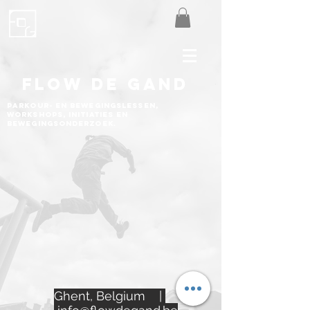
FLOW DE GAND
Parkour- en bewegingslessen,
workshops, initiaties en
bewegingsonderzoek.
Ghent, Belgium |