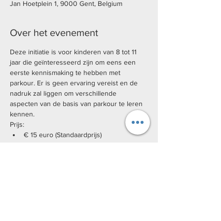
Jan Hoetplein 1, 9000 Gent, Belgium
Over het evenement
Deze initiatie is voor kinderen van 8 tot 11 
jaar die geïnteresseerd zijn om eens een 
eerste kennismaking te hebben met 
parkour. Er is geen ervaring vereist en de 
nadruk zal liggen om verschillende 
aspecten van de basis van parkour te leren 
kennen.
Prijs:
€ 15 euro (Standaardprijs)
Uitpas kansentarief mogelijk
De initiatie zal doorgaan in het citadelpark, 
voor de start en het einde van de initiatie 
spreken we af vooraan het SMAK.
Zorg zeker ook voor water voor tussendoor. 