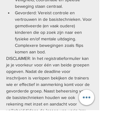
beweging staan centraal.
Gevorderd: Vereist controle en 
vertrouwen in de basistechnieken. Voor 
gemotiveerde (en vaak oudere) 
kinderen die op zoek zijn naar een 
fysieke en/of mentale uitdaging. 
Complexere bewegingen zoals flips 
komen aan bod.
DISCLAIMER: In het registratieformulier kan 
je je voorkeur voor één van beide groepen 
opgeven. Nadat de deadline voor 
inschrijven is verlopen bekijken de trainers 
wie er effectief in aanmerking komt voor de 
gevorderde groep. Naast beheersing van 
de basistechnieken houden we ook 
rekening met inzet en aandacht voor 
veiligheid tijdens de lessen van vorig jaar. 
Bovendien zijn er slechts 10 plaatsen 
beschikbaar in deze groep.
Praktisch:
 Lessen gaan door op donderdag van 