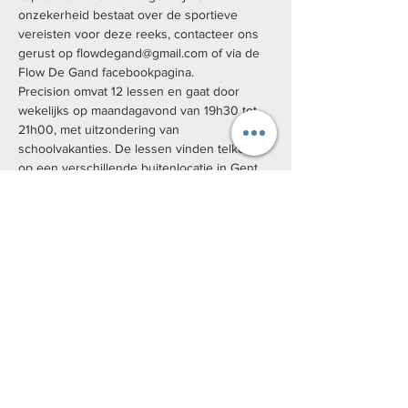
onzekerheid bestaat over de sportieve 
vereisten voor deze reeks, contacteer ons 
gerust op flowdegand@gmail.com of via de 
Flow De Gand facebookpagina. 
Precision omvat 12 lessen en gaat door 
wekelijks op maandagavond van 19h30 tot 
21h00, met uitzondering van 
schoolvakanties. De lessen vinden telkens 
op een verschillende buitenlocatie in Gent 
plaats, deze locaties zullen voorafgaand aan 
iedere les meegedeeld worden.
De specifieke data zijn: 
21/09/20, 28/09/20, 
05/10/20, 12/10/20, 19/10/20, 26/10/20, 
09/11/20, 16/11/20, 23/11/20, 30/11/20, 
07/12/20, 14/12/20.
We hanteren verschillende prijzen voor 
Precision.
Basistarief: €125
Studententarief: €100
Kansentarief (Uitpas): €25