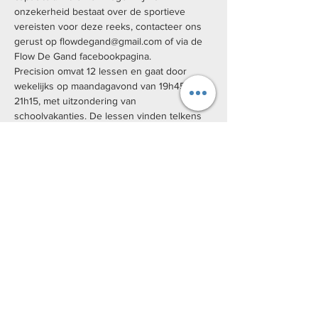
onzekerheid bestaat over de sportieve 
vereisten voor deze reeks, contacteer ons 
gerust op flowdegand@gmail.com of via de 
Flow De Gand facebookpagina. 
Precision omvat 12 lessen en gaat door 
wekelijks op maandagavond van 19h45 tot 
21h15, met uitzondering van 
schoolvakanties. De lessen vinden telkens 
op een verschillende buitenlocatie in Gent 
plaats, deze locaties zullen voorafgaand aan 
iedere les meegedeeld worden.
De specifieke data zijn: 11/02, 18/02, 25/02, 
11/03, 18/03, 25/03, 01/04, 22/04, 29/04, 
06/05, 13/05, 20/05
We hanteren verschillende prijzen voor 
Precision.
Basistarief: €125
Studententarief: €100
Kansentarief (Uitpas): €25