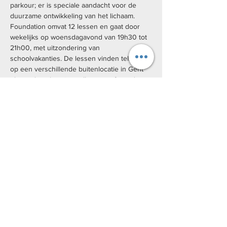
parkour; er is speciale aandacht voor de 
duurzame ontwikkeling van het lichaam.
Foundation omvat 12 lessen en gaat door 
wekelijks op woensdagavond van 19h30 tot 
21h00, met uitzondering van 
schoolvakanties. De lessen vinden telkens 
op een verschillende buitenlocatie in Gent 
plaats, deze locaties zullen voorafgaand aan 
iedere les meegedeeld worden.
De specifieke data zijn: 23/09/20, 30/09/20, 
07/10/20, 14/10/20, 21/10/20, 28/10/20, 
11/11/20, 18/11/20, 25/11/20, 02/12/20, 
09/12/20, 16/12/20.
We hanteren verschillende prijzen voor 
Foundation.
Basistarief: €125
Studententarief: €100
Kansentarief (Uitpas): €25