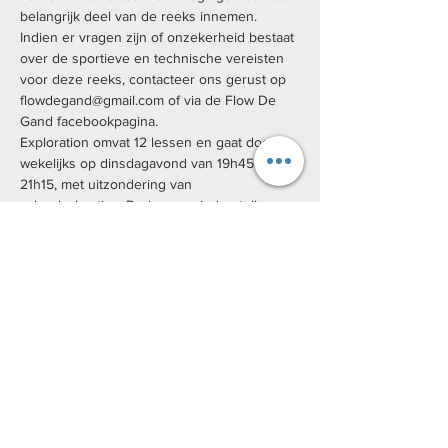
belangrijk deel van de reeks innemen. 
Indien er vragen zijn of onzekerheid bestaat 
over de sportieve en technische vereisten 
voor deze reeks, contacteer ons gerust op 
flowdegand@gmail.com of via de Flow De 
Gand facebookpagina.
Exploration omvat 12 lessen en gaat door 
wekelijks op dinsdagavond van 19h45 tot 
21h15, met uitzondering van 
schoolvakanties. De lessen vinden telkens 
op een verschillende buitenlocatie in Gent 
plaats, deze locaties zullen voorafgaand aan 
iedere les meegedeeld worden.
De specifieke data zijn: 24/09, 01/10, 08/10, 
15/10, 22/10, 05/11, 12/11, 19/11, 26/11, 03/12, 
10/12, 17/12.
We hanteren verschillende prijzen voor 
Exploration.
Basistarief: €125
Studententarief: €100
Kansentarief (Uitpas): €25