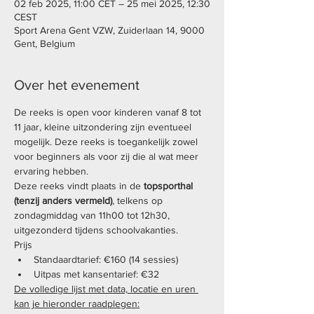
02 feb 2025, 11:00 CET – 25 mei 2025, 12:30
CEST
Sport Arena Gent VZW, Zuiderlaan 14, 9000
Gent, Belgium
Over het evenement
De reeks is open voor kinderen vanaf 8 tot 
11 jaar, kleine uitzondering zijn eventueel 
mogelijk. Deze reeks is toegankelijk zowel 
voor beginners als voor zij die al wat meer 
ervaring hebben. 
Deze reeks vindt plaats in de 
topsporthal 
(tenzij anders vermeld)
, telkens op 
zondagmiddag van 11h00 tot 12h30, 
uitgezonderd tijdens schoolvakanties. 
Prijs
Standaardtarief: €160 (14 sessies)
Uitpas met kansentarief: €32
De volledige lijst met data, locatie en uren 
kan je hieronder raadplegen: