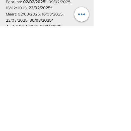
Februari:
 02/02/2025*
, 09/02/2025, 
16/02/2025, 
23/02/2025*
Maart: 02/03/2025, 16/03/2025, 
23/03/2025, 
30/03/2025*
April: 06/04/2025, 27/04/2025
Mei: 04/05/2025, 11/05/2025, 18/05/2025, 
25/05/2025
Topsporthal -> polyvalente sportzaal, deel C
Zuiderlaan 14, 9000 Gent
*Op deze data zal de les niet doorgaan op 
de gebruikelijke locatie, maar op in sporthal 
4 van de school Het Spectrum, Offerlaan 3 
9000 Gent.
** Locatie nog niet vastgelegd
Deel dit evenement