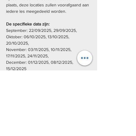
plaats, deze locaties zullen voorafgaand aan 
iedere les meegedeeld worden.
De specifieke data zijn: 
September: 22/09/2025, 29/09/2025, 
Oktober: 06/10/2025, 13/10/2025, 
20/10/2025,
November: 03/11/2025, 10/11/2025, 
17/11/2025, 24/11/2025,
December: 01/12/2025, 08/12/2025, 
15/12/2025
We hanteren verschillende prijzen:
Basistarief: €140
Kansentarief (Uitpas): €28
Gebruik de couponcode "UITPAS" bij de 
betaling indien je recht hebt op het 
kansentarief van uitpas.
Geen plaats meer? Registreer je op onze 