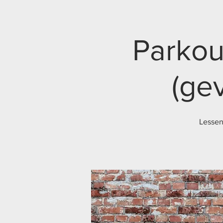
Parkour
(ge
Lessen