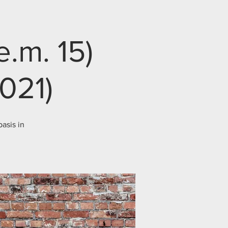
e.m. 15)
021)
asis in