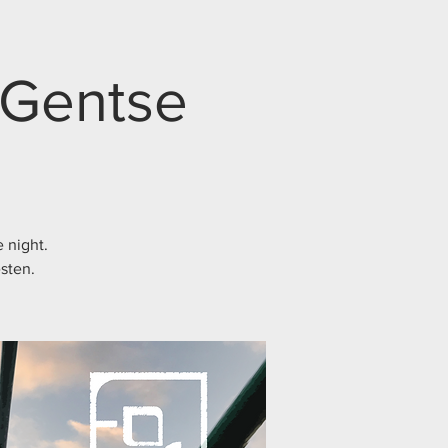
- Gentse
 night.
sten.