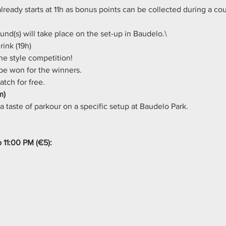
lready starts at 11h as bonus points can be collected during a co
und(s) will take place on the set-up in Baudelo.\
ink (19h)
the style competition!
 be won for the winners.
tch for free.
m)
t a taste of parkour on a specific setup at Baudelo Park.
 11:00 PM (€5):