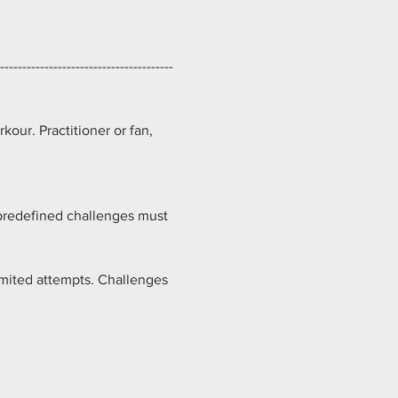
---------------------------------------
kour. Practitioner or fan, 
predefined challenges must 
imited attempts. Challenges 