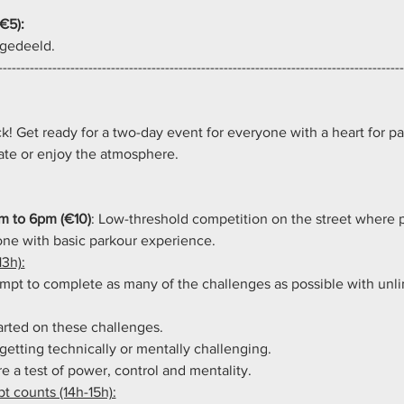
€5):
egedeeld.
------------------------------------------------------------------------------------------
ck! Get ready for a two-day event for everyone with a heart for par
ate or enjoy the atmosphere.
am to 6pm (€10)
: Low-threshold competition on the street where 
ne with basic parkour experience.
13h):
ttempt to complete as many of the challenges as possible with unl
arted on these challenges.
getting technically or mentally challenging.
e a test of power, control and mentality.
t counts (14h-15h):