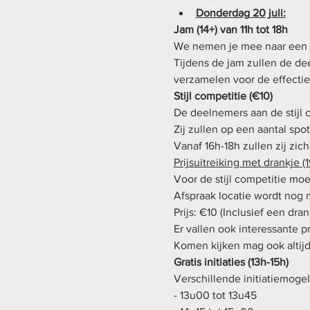
Donderdag 20 juli:
Jam (14+) van 11h tot 18h
We nemen je mee naar een a
Tijdens de jam zullen de de
verzamelen voor de effectiev
Stijl competitie (€10)
De deelnemers aan de stijl 
Zij zullen op een aantal sp
Vanaf 16h-18h zullen zij zic
Prijsuitreiking met drankje (1
Voor de stijl competitie mo
Afspraak locatie wordt nog
Prijs: €10 (Inclusief een dran
Er vallen ook interessante p
Komen kijken mag ook altijd 
Gratis initiaties (13h-15h)
Verschillende initiatiemoge
- 13u00 tot 13u45  