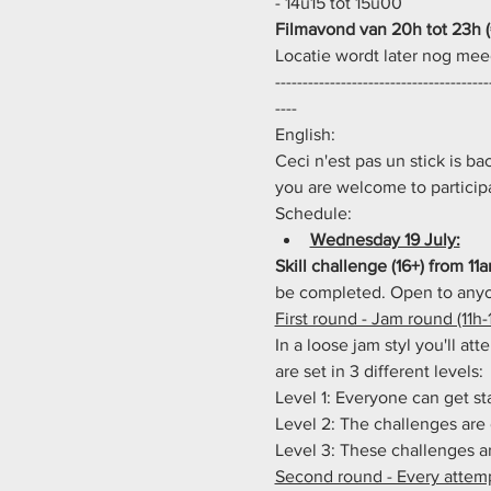
- 14u15 tot 15u00
Filmavond van 20h tot 23h (
Locatie wordt later nog me
---------------------------------------
----
English:
Ceci n'est pas un stick is ba
you are welcome to particip
Schedule:
Wednesday 19 July:
Skill challenge (16+) from 11
be completed. Open to anyo
First round - Jam round (11h-
In a loose jam styl you'll a
are set in 3 different levels:
Level 1: Everyone can get st
Level 2: The challenges are 
Level 3: These challenges ar
Second round - Every attemp