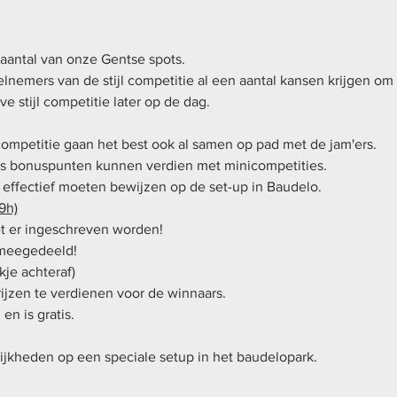
antal van onze Gentse spots. 
elnemers van de stijl competitie al een aantal kansen krijgen om
e stijl competitie later op de dag.
competitie gaan het best ook al samen op pad met de jam'ers.
ots bonuspunten kunnen verdien met minicompetities.
h effectief moeten bewijzen op de set-up in Baudelo.
9h)
et er ingeschreven worden!
 meegedeeld!
kje achteraf) 
rijzen te verdienen voor de winnaars.
en is gratis.
lijkheden op een speciale setup in het baudelopark. 