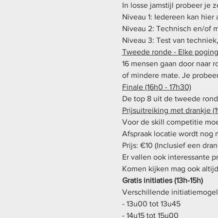
In losse jamstijl probeer je
Niveau 1: Iedereen kan hier 
Niveau 2: Technisch en/of 
Niveau 3: Test van techniek,
Tweede ronde - Elke poging 
16 mensen gaan door naar ro
of mindere mate. Je probeer
Finale (16h0 - 17h30)
De top 8 uit de tweede ron
Prijsuitreiking met drankje (1
Voor de skill competitie mo
Afspraak locatie wordt nog
Prijs: €10 (Inclusief een dran
Er vallen ook interessante p
Komen kijken mag ook altijd 
Gratis initiaties (13h-15h)
Verschillende initiatiemoge
- 13u00 tot 13u45  
- 14u15 tot 15u00