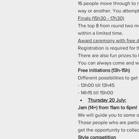
16 people move through to r
way or another. You attempt
Finals (15h30 - 17h30)
The top 8 from round two mo
within a limited time.
Award ceremony with free dr
Registration is required for t
There are also fun prizes to
You can always come and wa
Free initiations (13h-15h)
Different possibilities to ge
- 13h00 till 13h45  
- 14h15 till 15h00
Thursday 20 July:
Jam (14+) from 11am to 6pm!
We will guide you to some of
Those people who are partici
get the opportunity to collec
Style competition